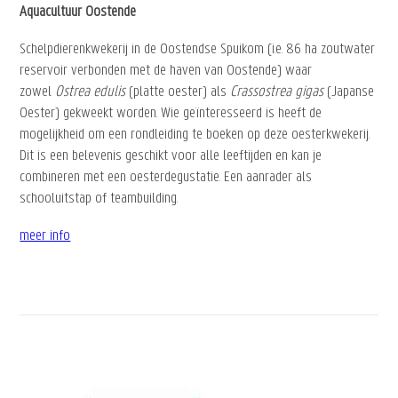
Aquacultuur Oostende
Schelpdierenkwekerij in de Oostendse Spuikom (i.e. 86 ha zoutwater
reservoir verbonden met de haven van Oostende) waar
zowel
Ostrea edulis
(platte oester) als
Crassostrea gigas
(Japanse
Oester) gekweekt worden. Wie geïnteresseerd is heeft de
mogelijkheid om een rondleiding te boeken op deze oesterkwekerij.
Dit is een belevenis geschikt voor alle leeftijden en kan je
combineren met een oesterdegustatie. Een aanrader als
schooluitstap of teambuilding.
meer info