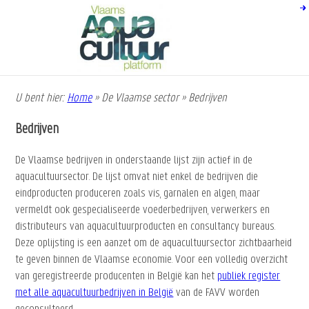
Overslaan
en
naar
de
inhoud
gaan
U bent hier:
Home
»
De Vlaamse sector
»
Bedrijven
Kruimelpad
Bedrijven
De Vlaamse bedrijven in onderstaande lijst zijn actief in de
aquacultuursector. De lijst omvat niet enkel de bedrijven die
eindproducten produceren zoals vis, garnalen en algen, maar
vermeldt ook gespecialiseerde voederbedrijven, verwerkers en
distributeurs van aquacultuurproducten en consultancy bureaus.
Deze oplijsting is een aanzet om de aquacultuursector zichtbaarheid
te geven binnen de Vlaamse economie. Voor een volledig overzicht
van geregistreerde producenten in België kan het
publiek register
met alle aquacultuurbedrijven in België
van de FAVV worden