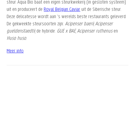
steur. Aqua Bio baat een eigen steurkwekerij (in gesloten systeem)
uit en produceert de
Royal Belgian Caviar
uit de Siberische steur.
Deze delicatesse wordt aan 's werelds beste restaurants geleverd.
De gekweekte steursoorten zijn:
Acipenser baerii
,
Acipenser
gueldenstaedtii
, de hybride:
GUE x BAE
,
Acipenser ruthenus
en
Huso huso
.
Meer info