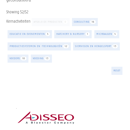
geconsulteerd.
Showing
52
/
52
Kernactiviteiten
AFGELEIDE PRODUCTEN
0
CONSULTING
16
EDUCATIE EN EVENEMENTEN
5
HATCHERY & NURSERY
1
MICROALGEN
5
PRODUCTIESYSTEMEN EN -TECHNOLOGIEËN
12
SIERVISSEN EN HENGELSPORT
13
VOEDERS
10
VOEDING
13
RESET