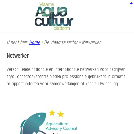
Overslaan
en
naar
de
inhoud
gaan
U bent hier:
Home
»
De Vlaamse sector
»
Netwerken
Kruimelpad
Netwerken
Verschillende nationale en internationale netwerken voor bedrijven
en/of onderzoekscentra bieden professionele gebruikers informatie
of opportuniteiten voor samenwerkingen of kennisuitwisseling.