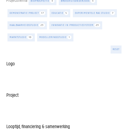
Projectthema
BIOPROSPECTIE
3
BROEDHUISONDERZOEK
3
DEMONSTRATIE PROJECT
17
EDUCATIE
5
EXPERIMENTELE RAS STUDIE
7
HAALBAARHEIDSSTUDIE
23
INNOVATIE IN PRODUCTIESYSTEEM
23
MARKTSTUDIE
10
MODELLERINGSSTUDIE
1
RESET
Logo
Project
Looptijd, financiering & samenwerking