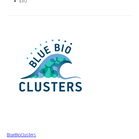
ILVO
BlueBioClusters