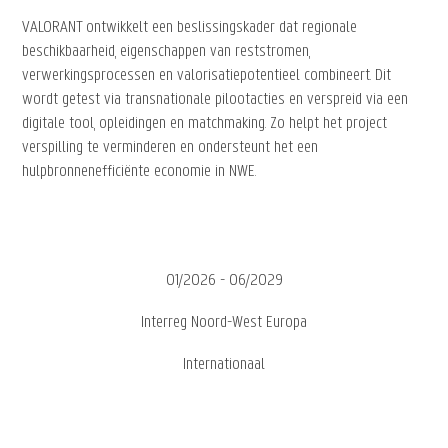
VALORANT ontwikkelt een beslissingskader dat regionale
beschikbaarheid, eigenschappen van reststromen,
verwerkingsprocessen en valorisatiepotentieel combineert. Dit
wordt getest via transnationale pilootacties en verspreid via een
digitale tool, opleidingen en matchmaking. Zo helpt het project
verspilling te verminderen en ondersteunt het een
hulpbronnenefficiënte economie in NWE.
01/2026 - 06/2029
Interreg Noord-West Europa
Internationaal