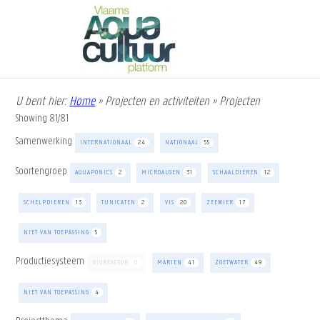
Overslaan
en
naar
de
inhoud
gaan
U bent hier:
Home
»
Projecten en activiteiten
»
Projecten
Kruimelpad
Showing
81
/
81
Samenwerking
INTERNATIONAAL
24
NATIONAAL
55
Soortengroep
AQUAPONICS
2
MICROALGEN
31
SCHAALDIEREN
12
SCHELPDIEREN
13
TUNICATEN
2
VIS
20
ZEEWIER
17
NIET VAN TOEPASSING
5
Productiesysteem
BIOREACTOR
0
MARIEN
41
ZOETWATER
49
NIET VAN TOEPASSING
4