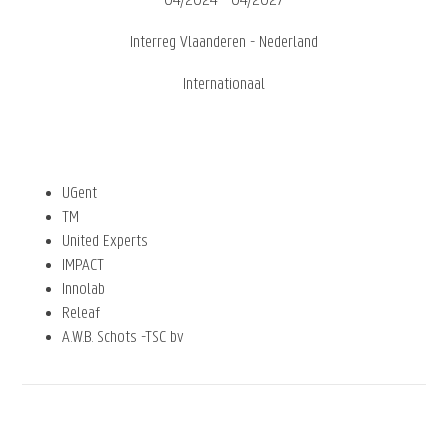
04/2024 - 04/2027
Interreg Vlaanderen - Nederland
Internationaal
UGent
TM
United Experts
IMPACT
Innolab
Releaf
A.W.B. Schots -TSC bv