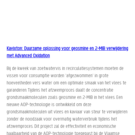
Kavixton: Duurzame oplossing voor geosmine en 2-MIB verwijdering
met Advanced Oxidation
Bij de kweek van zoetwatervis in recirculatiesystemen moeten de
vissen voor consumptie worden ‘afgezwommen’ in grote
hoeveelheden vers water om een optimale smaak van het vlees te
garanderen. Tijdens het afzwemproces daalt de concentratie
grondsmaakmoleculen zoals geosmine en 2-MIB in het vlees. Een
nieuwe AOP-technologie is ontwikkeld om deze
grondsmaakmoleculen uit vlees en kaviaar van steur te verwijderen
zonder de noodzaak voor overmatig waterverbruik tijdens het
afzwemproces. Dit project zal de effectiviteit en economische
haalbaarheid van de AOP-technologie toegepast bij de Vlaamse