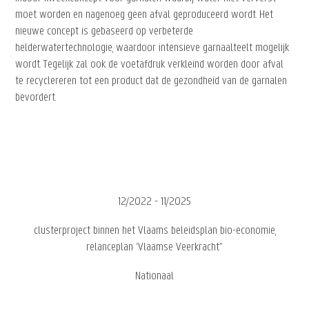
moet worden en nagenoeg geen afval geproduceerd wordt. Het
nieuwe concept is gebaseerd op verbeterde
helderwatertechnologie, waardoor intensieve garnaalteelt mogelijk
wordt. Tegelijk zal ook de voetafdruk verkleind worden door afval
te recyclereren tot een product dat de gezondheid van de garnalen
bevordert.
12/2022 - 11/2025
clusterproject binnen het Vlaams beleidsplan bio-economie,
relanceplan ‘Vlaamse Veerkracht"
Nationaal