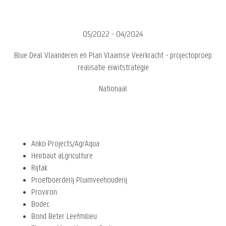
05/2022 - 04/2024
Blue Deal Vlaanderen en Plan Vlaamse Veerkracht - projectoproep
realisatie eiwitstrategie
Nationaal
Anko Projects/AgrAqua
Heirbaut aLgriculture
Rijtak
Proefboerderij Pluimveehouderij
Proviron
Bodec
Bond Beter Leefmilieu