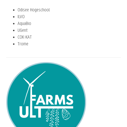
Odisee Hogeschool
ILVO
AquaBio
UGent
COK-KAT
Trome