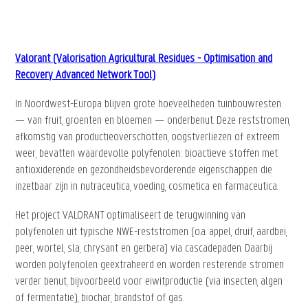
Valorant (Valorisation Agricultural Residues - Optimisation and
Recovery Advanced Network Tool)
In Noordwest-Europa blijven grote hoeveelheden tuinbouwresten
— van fruit, groenten en bloemen — onderbenut. Deze reststromen,
afkomstig van productieoverschotten, oogstverliezen of extreem
weer, bevatten waardevolle polyfenolen: bioactieve stoffen met
antioxiderende en gezondheidsbevorderende eigenschappen die
inzetbaar zijn in nutraceutica, voeding, cosmetica en farmaceutica.
Het project VALORANT optimaliseert de terugwinning van
polyfenolen uit typische NWE-reststromen (o.a. appel, druif, aardbei,
peer, wortel, sla, chrysant en gerbera) via cascadepaden. Daarbij
worden polyfenolen geëxtraheerd en worden resterende stromen
verder benut, bijvoorbeeld voor eiwitproductie (via insecten, algen
of fermentatie), biochar, brandstof of gas.