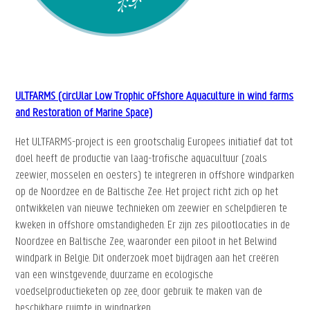
ULTFARMS (circUlar Low Trophic oFfshore Aquaculture in wind farms
and Restoration of Marine Space)
Het ULTFARMS-project is een grootschalig Europees initiatief dat tot
doel heeft de productie van laag-trofische aquacultuur (zoals
zeewier, mosselen en oesters) te integreren in offshore windparken
op de Noordzee en de Baltische Zee. Het project richt zich op het
ontwikkelen van nieuwe technieken om zeewier en schelpdieren te
kweken in offshore omstandigheden. Er zijn zes pilootlocaties in de
Noordzee en Baltische Zee, waaronder een piloot in het Belwind
windpark in Belgie. Dit onderzoek moet bijdragen aan het creëren
van een winstgevende, duurzame en ecologische
voedselproductieketen op zee, door gebruik te maken van de
beschikbare ruimte in windparken.