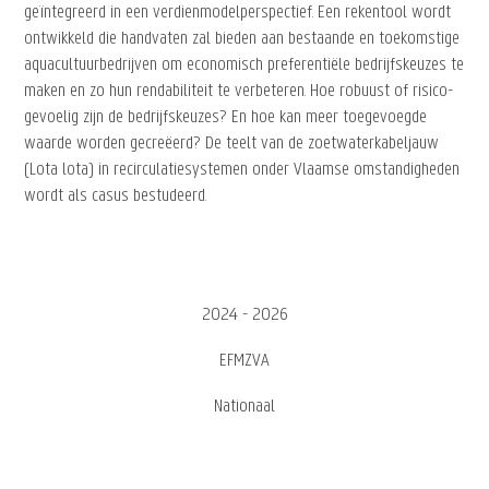
geïntegreerd in een verdienmodelperspectief. Een rekentool wordt
ontwikkeld die handvaten zal bieden aan bestaande en toekomstige
aquacultuurbedrijven om economisch preferentiële bedrijfskeuzes te
maken en zo hun rendabiliteit te verbeteren. Hoe robuust of risico-
gevoelig zijn de bedrijfskeuzes? En hoe kan meer toegevoegde
waarde worden gecreëerd? De teelt van de zoetwaterkabeljauw
(Lota lota) in recirculatiesystemen onder Vlaamse omstandigheden
wordt als casus bestudeerd.
2024 - 2026
EFMZVA
Nationaal