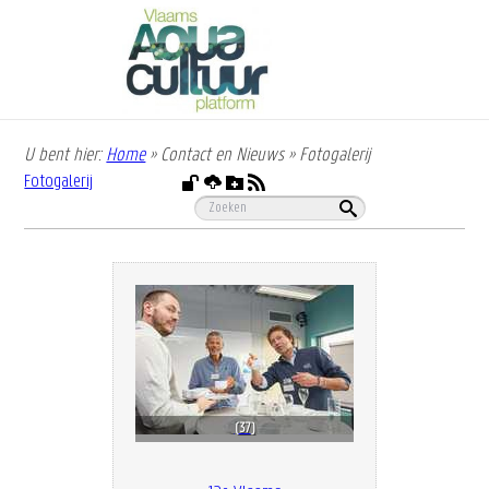
Overslaan
en
naar
de
inhoud
gaan
U bent hier:
Home
»
Contact en Nieuws
»
Fotogalerij
Kruimelpad
Fotogalerij
37