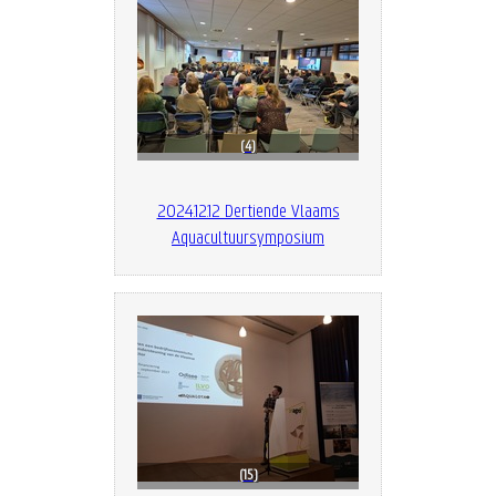
4
2024.12.12 Dertiende Vlaams
Aquacultuursymposium
15