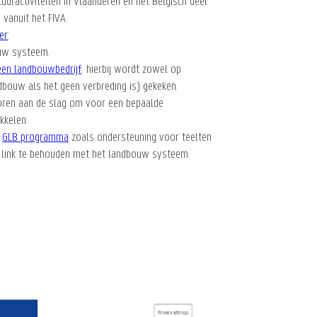
uractiviteiten in Vlaanderen en het Belgisch deel
 vanuit het FIVA.
er
:
ouw systeem.
een landbouwbedrijf
: hierbij wordt zowel op
ndbouw als het geen verbreding is) gekeken.
toren aan de slag om voor een bepaalde
kkelen.
t
GLB programma
zoals ondersteuning voor teelten
ke link te behouden met het landbouw systeem.
Privacy settings