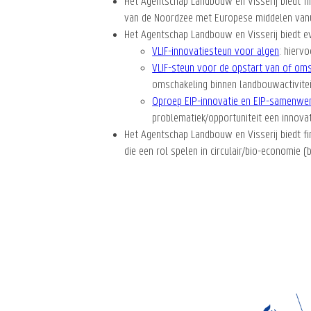
Het Agentschap Landbouw en Visserij biedt fi
van de Noordzee met Europese middelen van
Het Agentschap Landbouw en Visserij biedt e
VLIF-innovatiesteun voor algen
: hierv
VLIF-steun voor de opstart van of om
omschakeling binnen landbouwactiviteit
Oproep EIP-innovatie en EIP-samenwer
problematiek/opportuniteit een innova
Het Agentschap Landbouw en Visserij biedt f
die een rol spelen in circulair/bio-economie 