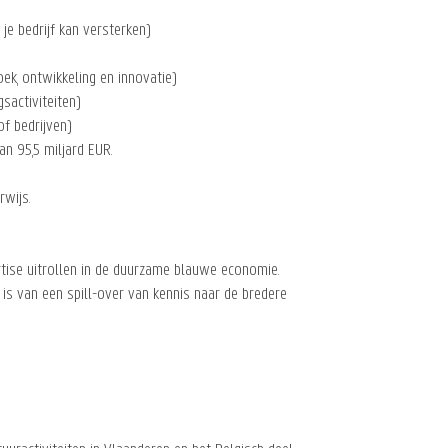
 je bedrijf kan versterken)
ek, ontwikkeling en innovatie)
sactiviteiten)
of bedrijven)
 95,5 miljard EUR.
rwijs.
rtise uitrollen in de duurzame blauwe economie.
e is van een spill-over van kennis naar de bredere