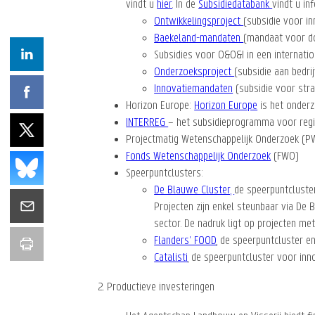
vindt u
hier
. In de
Subsidiedatabank
vindt u in
Ontwikkelingsproject
(subsidie voor in
Baekeland-mandaten
(mandaat voor d
Subsidies voor O&O&I in een internati
Onderzoeksproject
(subsidie aan bedri
Innovatiemandaten
(subsidie voor stra
Horizon Europe:
Horizon Europe
is het onder
INTERREG
– het subsidieprogramma voor reg
Projectmatig Wetenschappelijk Onderzoek (PWO
Fonds Wetenschappelijk Onderzoek
(FWO)
Speerpuntclusters:
De Blauwe Cluster,
de speerpuntcluster
Projecten zijn enkel steunbaar via De B
sector. De nadruk ligt op projecten me
Flanders’ FOOD
, de speerpuntcluster e
Catalisti
, de speerpuntcluster voor inn
2. Productieve investeringen