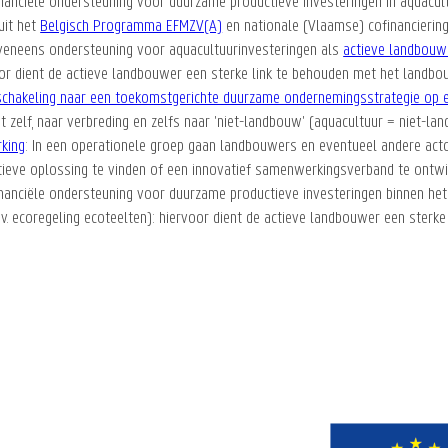
nanciële ondersteuning voor duurzame productieve investeringen in aquacultu
uit het
Belgisch Programma EFMZV(A)
en nationale (Vlaamse) cofinanciering
veneens ondersteuning voor aquacultuurinvesteringen als
actieve landbouw
oor dient de actieve landbouwer een sterke link te behouden met het landb
schakeling naar een toekomstgerichte duurzame ondernemingsstrategie op 
 zelf, naar verbreding en zelfs naar 'niet-landbouw' (aquacultuur = niet-la
king
: In een operationele groep gaan landbouwers en eventueel andere ac
tieve oplossing te vinden of een innovatief samenwerkingsverband te ontwi
inanciële ondersteuning voor duurzame productieve investeringen binnen he
(bv. ecoregeling ecoteelten): hiervoor dient de actieve landbouwer een ster