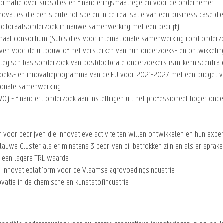
formatie over subsidies en financieringsmaatregelen voor de ondernemer.
novaties die een sleutelrol spelen in de realisatie van een business case die
octoraatsonderzoek in nauwe samenwerking met een bedrijf)
onaal consortium (Subisidies voor internationale samenwerking rond onderzo
jven voor de uitbouw of het versterken van hun onderzoeks- en ontwikkeling
tegisch basisonderzoek van postdoctorale onderzoekers i.s.m. kenniscentra 
zoeks- en innovatieprogramma van de EU voor 2021-2027 met een budget van
ionale samenwerking
) - financiert onderzoek aan instellingen uit het professioneel hoger onde
 voor bedrijven die innovatieve activiteiten willen ontwikkelen en hun expe
lauwe Cluster als er minstens 3 bedrijven bij betrokken zijn en als er sprak
t een lagere TRL waarde.
n innovatieplatform voor de Vlaamse agrovoedingsindustrie.
ovatie in de chemische en kunststofindustrie.