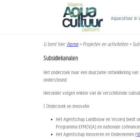
Overslaan
en
naar
Aquacultuur in 
de
inhoud
gaan
U bent hier:
Home
»
Projecten en activiteiten
»
Sub
Kruimelpad
Subsidiekanalen
Het onderzoek naar een duurzame ontwikkeling van 
ondersteund.
Hieronder volgen enkele van de verschillende subs
1. Onderzoek en innovatie
Het Agentschap Landbouw en Visserij biedt o
Programma EFMZV(A) en nationale cofinancieri
Het Agentschap Innoveren en Ondernemen (
V