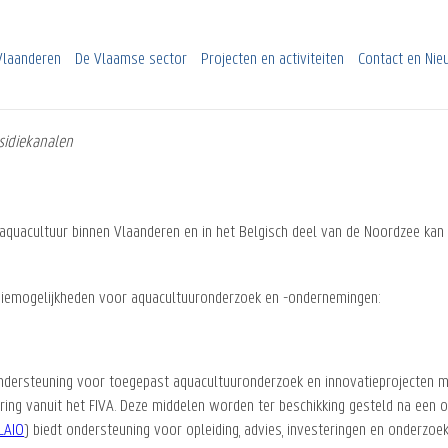
Vlaanderen
De Vlaamse sector
Projecten en activiteiten
Contact en Ni
sidiekanalen
aquacultuur binnen Vlaanderen en in het Belgisch deel van de Noordzee kan
idiemogelijkheden voor aquacultuuronderzoek en -ondernemingen:
ndersteuning voor toegepast aquacultuuronderzoek en innovatieprojecten m
ng vanuit het FIVA. Deze middelen worden ter beschikking gesteld na een o
LAIO
) biedt ondersteuning voor opleiding, advies, investeringen en onderzoe