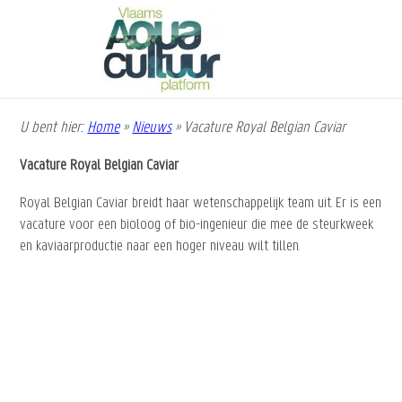
Overslaan
en
naar
de
inhoud
gaan
U bent hier:
Home
»
Nieuws
»
Vacature Royal Belgian Caviar
Kruimelpad
Vacature Royal Belgian Caviar
Royal Belgian Caviar breidt haar wetenschappelijk team uit. Er is een
vacature voor een bioloog of bio-ingenieur die mee de steurkweek
en kaviaarproductie naar een hoger niveau wilt tillen.