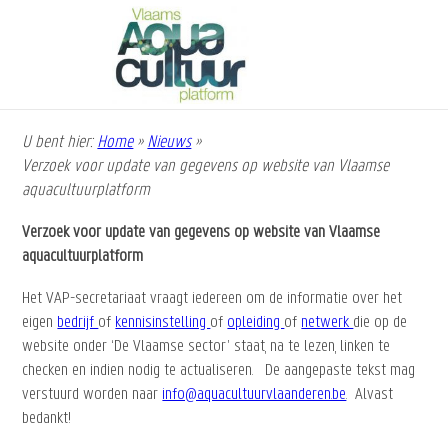
Overslaan
en
naar
de
inhoud
gaan
U bent hier:
Home
»
Nieuws
»
Kruimelpad
Verzoek voor update van gegevens op website van Vlaamse
aquacultuurplatform
Verzoek voor update van gegevens op website van Vlaamse
aquacultuurplatform
Het VAP-secretariaat vraagt iedereen om de informatie over het
eigen
bedrijf
of
kennisinstelling
of
opleiding
of
netwerk
die op de
website onder ‘De Vlaamse sector’ staat, na te lezen, linken te
checken en indien nodig te actualiseren. De aangepaste tekst mag
verstuurd worden naar
info@aquacultuurvlaanderen.be
. Alvast
bedankt!