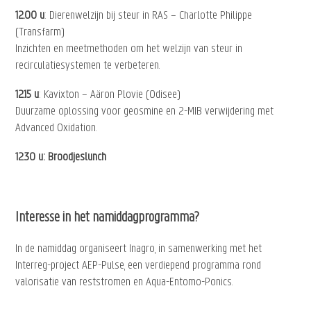
12.00 u
: Dierenwelzijn bij steur in RAS – Charlotte Philippe
(Transfarm)
Inzichten en meetmethoden om het welzijn van steur in
recirculatiesystemen te verbeteren.
12.15 u
: Kavixton – Aäron Plovie (Odisee)
Duurzame oplossing voor geosmine en 2-MIB verwijdering met
Advanced Oxidation.
12.30 u: Broodjeslunch
Interesse in het namiddagprogramma?
In de namiddag organiseert Inagro, in samenwerking met het
Interreg-project AEP-Pulse, een verdiepend programma rond
valorisatie van reststromen en Aqua-Entomo-Ponics.