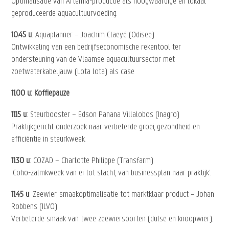
Optimalisatie van Artemia-productie als hoogwaardige en lokaal
geproduceerde aquacultuurvoeding.
10.45 u
: Aquaplanner – Joachim Claeyé (Odisee)
Ontwikkeling van een bedrijfseconomische rekentool ter
ondersteuning van de Vlaamse aquacultuursector met
zoetwaterkabeljauw (Lota lota) als case
11.00 u: Koffiepauze
11.15 u
: Steurbooster – Edson Panana Villalobos (Inagro)
Praktijkgericht onderzoek naar verbeterde groei, gezondheid en
efficiëntie in steurkweek.
11.30 u
: COZAD – Charlotte Philippe (Transfarm)
‘Coho-zalmkweek van ei tot slacht, van businessplan naar praktijk’.
11.45 u
: Zeewier, smaakoptimalisatie tot marktklaar product – Johan
Robbens (ILVO)
Verbeterde smaak van twee zeewiersoorten (dulse en knoopwier).