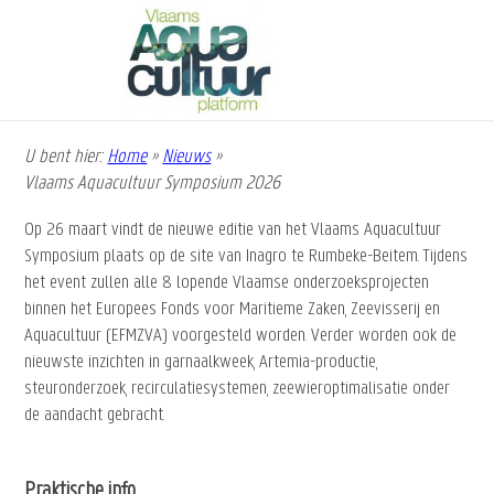
Overslaan
en
naar
de
inhoud
gaan
U bent hier:
Home
»
Nieuws
»
Kruimelpad
Vlaams Aquacultuur Symposium 2026
Op 26 maart vindt de nieuwe editie van het Vlaams Aquacultuur
Symposium plaats op de site van Inagro te Rumbeke-Beitem. Tijdens
het event zullen alle 8 lopende Vlaamse onderzoeksprojecten
binnen het Europees Fonds voor Maritieme Zaken, Zeevisserij en
Aquacultuur (EFMZVA) voorgesteld worden. Verder worden ook de
nieuwste inzichten in garnaalkweek, Artemia-productie,
steuronderzoek, recirculatiesystemen, zeewieroptimalisatie onder
de aandacht gebracht.
Praktische info