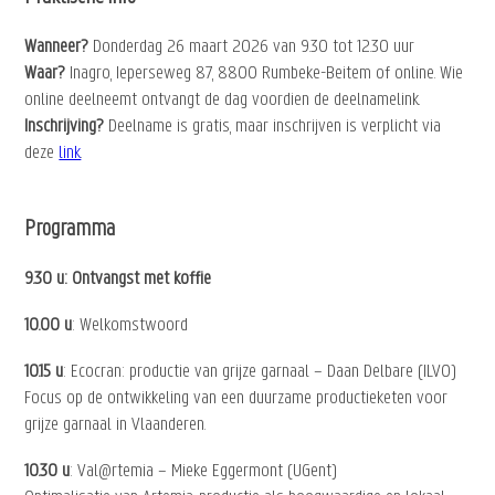
Wanneer?
Donderdag 26 maart 2026 van 9.30 tot 12.30 uur
Waar?
Inagro, Ieperseweg 87, 8800 Rumbeke-Beitem of online. Wie
online deelneemt ontvangt de dag voordien de deelnamelink.
Inschrijving?
Deelname is gratis, maar inschrijven is verplicht via
deze
link
.
Programma
9.30 u: Ontvangst met koffie
10.00 u
: Welkomstwoord
10.15 u
: Ecocran: productie van grijze garnaal – Daan Delbare (ILVO)
Focus op de ontwikkeling van een duurzame productieketen voor
grijze garnaal in Vlaanderen.
10.30 u
: Val@rtemia – Mieke Eggermont (UGent)