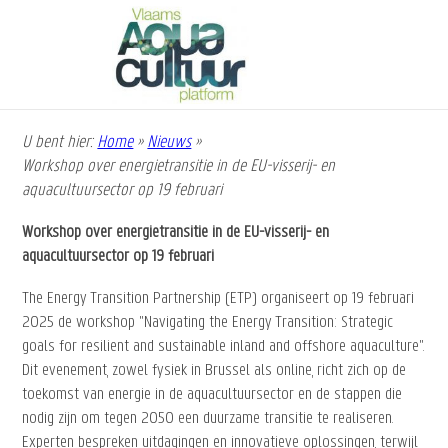
Overslaan
en
naar
de
inhoud
gaan
U bent hier:
Home
»
Nieuws
»
Kruimelpad
Workshop over energietransitie in de EU-visserij- en
aquacultuursector op 19 februari
Workshop over energietransitie in de EU-visserij- en
aquacultuursector op 19 februari
The Energy Transition Partnership (ETP) organiseert op 19 februari
2025 de workshop "Navigating the Energy Transition: Strategic
goals for resilient and sustainable inland and offshore aquaculture".
Dit evenement, zowel fysiek in Brussel als online, richt zich op de
toekomst van energie in de aquacultuursector en de stappen die
nodig zijn om tegen 2050 een duurzame transitie te realiseren.
Experten bespreken uitdagingen en innovatieve oplossingen, terwijl