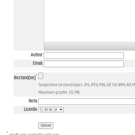
Auteur
Email
*
Bestand(en)
Toegestane bestandstypes: JPG, JPEG, PNG, GIF, FLV, WMV, AVI, 
Maximum grootte: 512 MB
Nota
Licentie
*