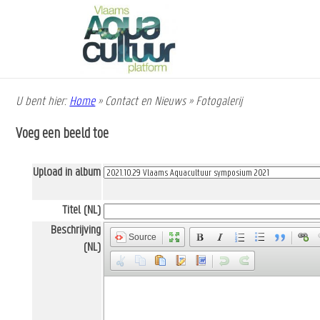
Overslaan
en
naar
de
inhoud
gaan
U bent hier:
Home
»
Contact en Nieuws
»
Fotogalerij
Kruimelpad
Voeg een beeld toe
Upload in album
Titel (NL)
Beschrijving
Source
(NL)