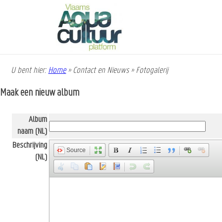
Overslaan
en
naar
de
inhoud
gaan
U bent hier:
Home
»
Contact en Nieuws
»
Fotogalerij
Kruimelpad
Maak een nieuw album
Album
naam (NL)
Beschrijving
Source
(NL)