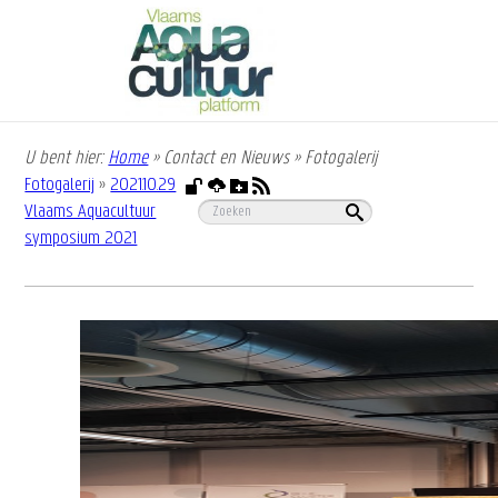
Overslaan
en
naar
de
inhoud
gaan
U bent hier:
Home
»
Contact en Nieuws
»
Fotogalerij
Kruimelpad
Fotogalerij
»
2021.10.29
Vlaams Aquacultuur
symposium 2021