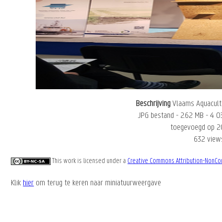
Beschrijving
Vlaams Aquacul
JPG bestand
- 2.62 MB
- 4 0
toegevoegd op 2
632 view
This work is licensed under a
Creative Commons Attribution-NonCom
Klik
hier
om terug te keren naar miniatuurweergave