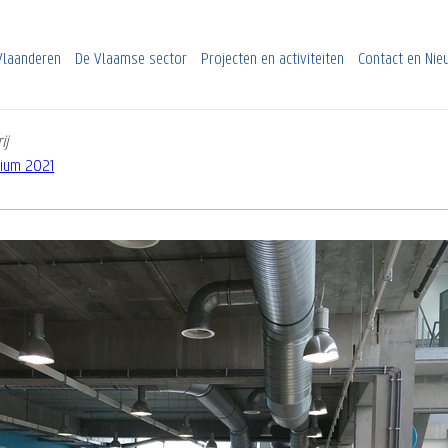
Vlaanderen
De Vlaamse sector
Projecten en activiteiten
Contact en Ni
ij
sium 2021