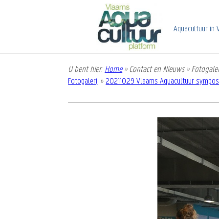
Overslaan
en
naar
Aquacultuur in 
de
inhoud
gaan
U bent hier:
Home
»
Contact en Nieuws
»
Fotogaler
Kruimelpad
Fotogalerij
»
2021.10.29 Vlaams Aquacultuur sympo