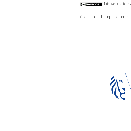
This work is lice
Klik
hier
om terug te keren na
Website