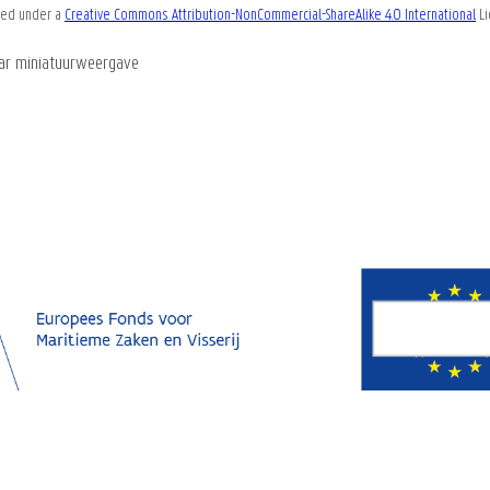
nsed under a
Creative Commons Attribution-NonCommercial-ShareAlike 4.0 International
Li
ar miniatuurweergave
 developed by
Flanders Marine Institute (VLIZ)
|
Privacy and Cookie policy
|