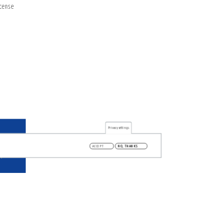
cense
Privacy settings
ACCEPT
NO, THANKS
Infoloket