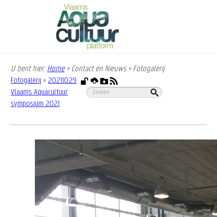
Overslaan
en
naar
de
inhoud
gaan
U bent hier:
Home
»
Contact en Nieuws
»
Fotogalerij
Kruimelpad
Fotogalerij
»
2021.10.29
Vlaams Aquacultuur
symposium 2021